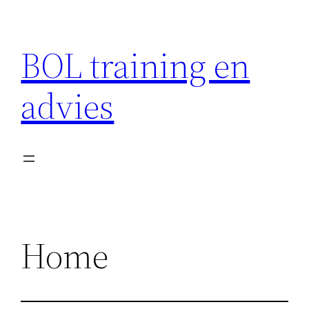
Ga
naar
BOL training en
de
inhoud
advies
Home