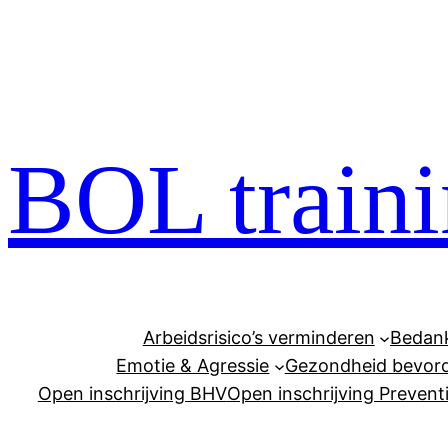
Ga
naar
de
inhoud
BOL traini
Arbeidsrisico’s verminderen
Bedan
Emotie & Agressie
Gezondheid bevor
Open inschrijving BHV
Open inschrijving Preven