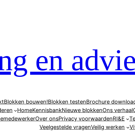
ng en advi
kt
Blokken bouwen!
Blokken testen
Brochure download
deren
Home
Kennisbank
Nieuwe blokken
Ons verhaal
tiemedewerker
Over ons
Privacy voorwaarden
RI&E
T
Veelgestelde vragen
Veilig werken
Vi