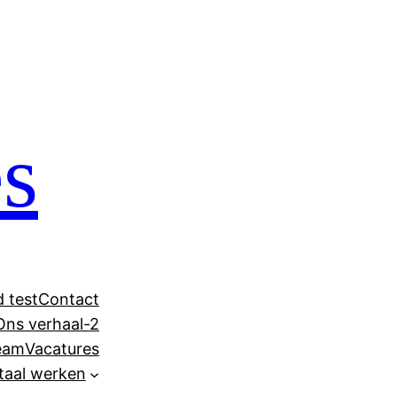
es
 test
Contact
Ons verhaal-2
eam
Vacatures
taal werken