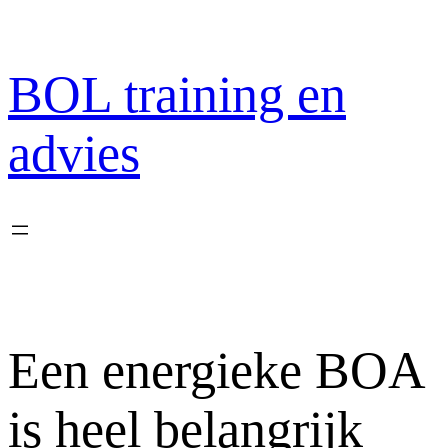
Ga
naar
de
BOL training en
inhoud
advies
Een energieke BOA
is heel belangrijk