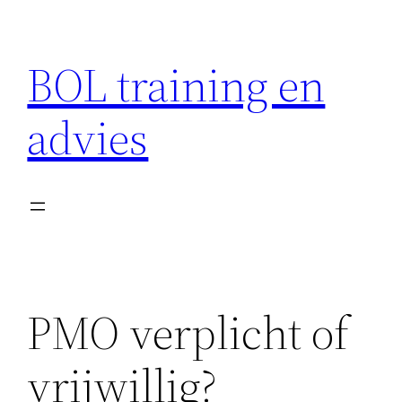
Ga
naar
BOL training en
de
inhoud
advies
PMO verplicht of
vrijwillig?