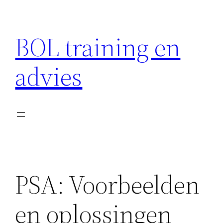
Ga
naar
BOL training en
de
inhoud
advies
PSA: Voorbeelden
en oplossingen