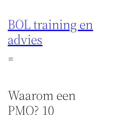
Ga
naar
BOL training en
de
inhoud
advies
Waarom een
PMO? 10